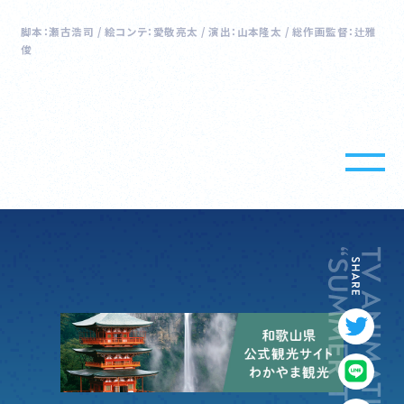
TWITTER
脚本：瀬古浩司 / 絵コンテ：愛敬亮太 / 演出：山本隆太 / 総作画監督：辻雅
俊