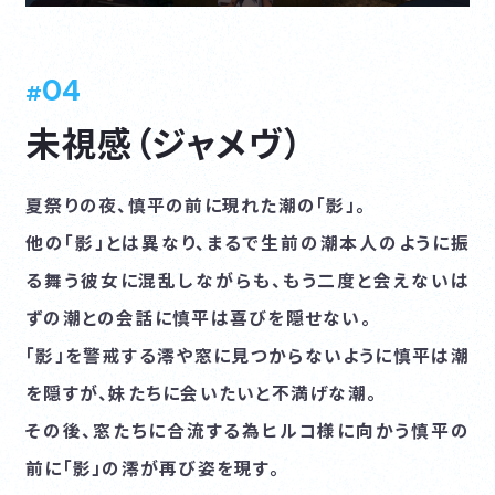
04
HOME
NEWS
未視感（ジャメヴ）
ONAIR
STAFF&CAST
STORY
INTRODUCTION
夏祭りの夜、慎平の前に現れた潮の「影」。
他の「影」とは異なり、まるで生前の潮本人のように振
CHARACTER
MOVIE
る舞う彼女に混乱しながらも、もう二度と会えないは
ずの潮との会話に慎平は喜びを隠せない。
MUSIC
GOODS
「影」を警戒する澪や窓に見つからないように慎平は潮
COMICS
Blu-ray
を隠すが、妹たちに会いたいと不満げな潮。
その後、窓たちに合流する為ヒルコ様に向かう慎平の
SPECIAL
GAME
前に「影」の澪が再び姿を現す。